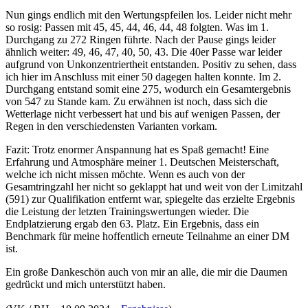
Nun gings endlich mit den Wertungspfeilen los. Leider nicht mehr
so rosig: Passen mit 45, 45, 44, 46, 44, 48 folgten. Was im 1.
Durchgang zu 272 Ringen führte. Nach der Pause gings leider
ähnlich weiter: 49, 46, 47, 40, 50, 43. Die 40er Passe war leider
aufgrund von Unkonzentriertheit entstanden. Positiv zu sehen, dass
ich hier im Anschluss mit einer 50 dagegen halten konnte. Im 2.
Durchgang entstand somit eine 275, wodurch ein Gesamtergebnis
von 547 zu Stande kam. Zu erwähnen ist noch, dass sich die
Wetterlage nicht verbessert hat und bis auf wenigen Passen, der
Regen in den verschiedensten Varianten vorkam.
Fazit: Trotz enormer Anspannung hat es Spaß gemacht! Eine
Erfahrung und Atmosphäre meiner 1. Deutschen Meisterschaft,
welche ich nicht missen möchte. Wenn es auch von der
Gesamtringzahl her nicht so geklappt hat und weit von der Limitzahl
(591) zur Qualifikation entfernt war, spiegelte das erzielte Ergebnis
die Leistung der letzten Trainingswertungen wieder. Die
Endplatzierung ergab den 63. Platz. Ein Ergebnis, dass ein
Benchmark für meine hoffentlich erneute Teilnahme an einer DM
ist.
Ein große Dankeschön auch von mir an alle, die mir die Daumen
gedrückt und mich unterstützt haben.