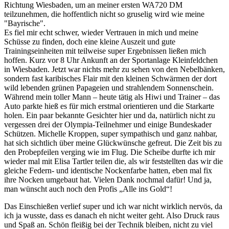
Richtung Wiesbaden, um an meiner ersten WA720 DM
teilzunehmen, die hoffentlich nicht so gruselig wird wie meine
"Bayrische".
Es fiel mir echt schwer, wieder Vertrauen in mich und meine
Schüsse zu finden, doch eine kleine Auszeit und gute
Trainingseinheiten mit teilweise super Ergebnissen ließen mich
hoffen. Kurz vor 8 Uhr Ankunft an der Sportanlage Kleinfeldchen
in Wiesbaden. Jetzt war nichts mehr zu sehen von den Nebelbänken,
sondern fast karibisches Flair mit den kleinen Schwärmen der dort
wild lebenden grünen Papageien und strahlendem Sonnenschein.
Während mein toller Mann – heute tätig als Hiwi und Trainer – das
Auto parkte hieß es für mich erstmal orientieren und die Starkarte
holen. Ein paar bekannte Gesichter hier und da, natürlich nicht zu
vergessen drei der Olympia-Teilnehmer und einige Bundeskader
Schützen. Michelle Kroppen, super sympathisch und ganz nahbar,
hat sich sichtlich über meine Glückwünsche gefreut. Die Zeit bis zu
den Probepfeilen verging wie im Flug. Die Scheibe durfte ich mir
wieder mal mit Elisa Tartler teilen die, als wir feststellten das wir die
gleiche Federn- und identische Nockenfarbe hatten, eben mal fix
ihre Nocken umgebaut hat. Vielen Dank nochmal dafür! Und ja,
man wünscht auch noch den Profis „Alle ins Gold“!
Das Einschießen verlief super und ich war nicht wirklich nervös, da
ich ja wusste, dass es danach eh nicht weiter geht. Also Druck raus
und Spaß an. Schön fleißig bei der Technik bleiben, nicht zu viel