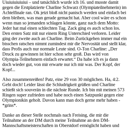
Uiuiuiuiuiuiui – und tatsächlich wurde ich 16. und musste damit
gegen die Erstplatzierte Charline Schwarz (Olympiateilnehmerin) im
Achtelfinale ran. Ok jetzt bloß nicht panisch werden und einfach bei
dem bleiben, was man gerade gemacht hat. Aber cool wäre es schon
wenn man so jemanden schlagen könnte, ganz nach dem Motto:
Jeder hat mal einen schlechten Tag. Zack ging es auch schon los.
Den ersten Satz mit nur einem Ring Unterschied verloren. Leider
ging der zweite auch an Charline. Beim Zurückgehen immer mal ein
bisschen ratschen nimmt zumindest mir die Nervosität und stellt klar,
dass Profis auch nur normale Leute sind. O-Ton Charline: „Der
Druck zu gewinnen ist hier schon sehr groß. Das wird von
Olympia-Teilnehmern einfach erwartet.“ Da habe ich es ja dann
doch wieder gut, von mir erwarte nur ich mir was. Der Kopf, der
Kopf...
Also zusammenreißen! Patz, eine 29 von 30 möglichen. Ha, 4:2.
Geht doch! Leider lässt die Schludrigkeit grüßen und Charline
schießt sich souverän in die nächste Runde. Ich bin mit meinen 573
Ringen super zufrieden und habe noch einen Satzpunkt gegen eine
Olympionikin geholt. Davon kann man doch gerne mehr haben -
*grins*.
Danke an dieser Stelle nochmals nach Freising, die mir die
Teilnahme an der DM durch meine Teilnahme an den DM-
Mannschaftsmeisterschaften in Oberstdorf ermöglicht haben und