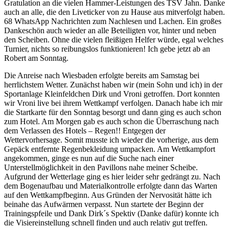
Gratulation an die vielen Hammer-Leistungen des TSV Jahn. Danke
auch an alle, die den Liveticker von zu Hause aus mitverfolgt haben.
68 WhatsApp Nachrichten zum Nachlesen und Lachen. Ein großes
Dankeschön auch wieder an alle Beteiligten vor, hinter und neben
den Scheiben. Ohne die vielen fleißigen Helfer würde, egal welches
Turnier, nichts so reibungslos funktionieren! Ich gebe jetzt ab an
Robert am Sonntag.
Die Anreise nach Wiesbaden erfolgte bereits am Samstag bei
herrlichstem Wetter. Zunächst haben wir (mein Sohn und ich) in der
Sportanlage Kleinfeldchen Dirk und Vroni getroffen. Dort konnten
wir Vroni live bei ihrem Wettkampf verfolgen. Danach habe ich mir
die Startkarte für den Sonntag besorgt und dann ging es auch schon
zum Hotel. Am Morgen gab es auch schon die Überraschung nach
dem Verlassen des Hotels – Regen!! Entgegen der
Wettervorhersage. Somit musste ich wieder die vorherige, aus dem
Gepäck entfernte Regenbekleidung umpacken. Am Wettkampfort
angekommen, ginge es nun auf die Suche nach einer
Unterstellmöglichkeit in den Pavillons nahe meiner Scheibe.
Aufgrund der Wetterlage ging es hier leider sehr gedrängt zu. Nach
dem Bogenaufbau und Materialkontrolle erfolgte dann das Warten
auf den Wettkampfbeginn. Aus Gründen der Nervosität hätte ich
beinahe das Aufwärmen verpasst. Nun startete der Beginn der
Trainingspfeile und Dank Dirk´s Spektiv (Danke dafür) konnte ich
die Visiereinstellung schnell finden und auch relativ gut treffen.