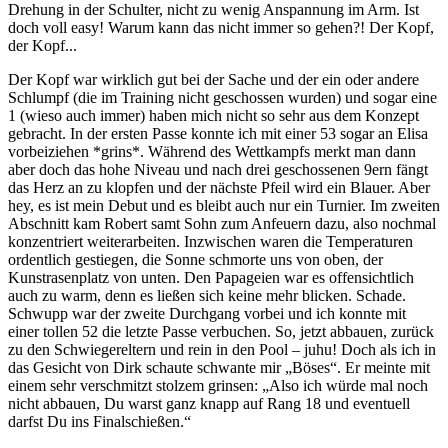
Drehung in der Schulter, nicht zu wenig Anspannung im Arm. Ist
doch voll easy! Warum kann das nicht immer so gehen?! Der Kopf,
der Kopf...
Der Kopf war wirklich gut bei der Sache und der ein oder andere
Schlumpf (die im Training nicht geschossen wurden) und sogar eine
1 (wieso auch immer) haben mich nicht so sehr aus dem Konzept
gebracht. In der ersten Passe konnte ich mit einer 53 sogar an Elisa
vorbeiziehen *grins*. Während des Wettkampfs merkt man dann
aber doch das hohe Niveau und nach drei geschossenen 9ern fängt
das Herz an zu klopfen und der nächste Pfeil wird ein Blauer. Aber
hey, es ist mein Debut und es bleibt auch nur ein Turnier. Im zweiten
Abschnitt kam Robert samt Sohn zum Anfeuern dazu, also nochmal
konzentriert weiterarbeiten. Inzwischen waren die Temperaturen
ordentlich gestiegen, die Sonne schmorte uns von oben, der
Kunstrasenplatz von unten. Den Papageien war es offensichtlich
auch zu warm, denn es ließen sich keine mehr blicken. Schade.
Schwupp war der zweite Durchgang vorbei und ich konnte mit
einer tollen 52 die letzte Passe verbuchen. So, jetzt abbauen, zurück
zu den Schwiegereltern und rein in den Pool – juhu! Doch als ich in
das Gesicht von Dirk schaute schwante mir „Böses“. Er meinte mit
einem sehr verschmitzt stolzem grinsen: „Also ich würde mal noch
nicht abbauen, Du warst ganz knapp auf Rang 18 und eventuell
darfst Du ins Finalschießen.“