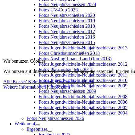
Fotos Neujahrsschiessen 2024
Fotos UV-Cup 2023
Fotos Neujahrsschießen 2020
Fotos Neujahrsschießen 2019
Fotos Neujahrsschießen 2018
Fotos Neujahrsschießen 2017
Fotos Neujahrsschießen 2016
Fotos Neujahrsschießen 2015
Fotos Jugendwichteln-Neujahrsschiessen 2013
Fotos Christbaumschießen 2013
Fotos Ausflug Loana Land (Jun 2013)
Wir benutzen Cookies
Fotos Jugendwichteln-Neujahrsschiessen 2012
Fotos Platzaufbau Mrz 2012
Wir nutzen auf unserer Website nur Cookies, die essenziell für den B
Fotos Jugendwichteln-Neujahrsschiessen 2011
Fotos Jugendwichteln-Neujahrsschiessen 2010
Alle Kekse? Kein Problem!
Optionale ablehnen
Fotos Jugendwichteln-Neujahrsschiessen 2009
Weitere Informationen
|
Impressum
Fotos Neujahrsschiessen 2009
Fotos Jugendwichteln-Neujahrsschiessen 2008
Fotos Jugendwichteln-Neujahrsschiessen 2006
Fotos Jugendwichteln-Neujahrsschiessen 2005
Fotos Jugendwichteln-Neujahrsschiessen 2004
Fotos Neujahrsschiessen 2026
Wettkampf
Ergebnisse
Ergebnisse 2025