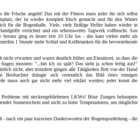
 die Frische angeht! Das mit der Fitness muss jeder für sich selbst
platz, der ist wieder komplett frisch gemacht und für den Winter
rlich für die Bogenhalle. Viele, viele fleißige Helfer haben wieder in
 Handgriffe verrichtet und ein sehenswertes Tagwerk vollbracht. Aus
re heraus ging es heuer erst 10 Uhr los - das kam vielen mehr als
mmerhin 1 Stunde mehr Schlaf und Kräftetanken für die bevorstehende
 nicht erwarten und waren deutlich früher am Einsatzort, so dass die
agen mussten: "...bin ich zu spät? Das sieht ja schon fertig aus!"
rlich nicht, aber trotzdem gingen alle Tätigkeiten flott von der Hand
n Beobachter drängte sich vermutlich das Bild eines emsigen
ile muss auch gar nicht mehr viel erklärt werden; jeder kennt die
ine Probleme mit steckengebliebenen LKWs! Böse Zungen behaupten
rahlender Sonnenschein und nicht zu hohe Temperarturen, um möglichst
h - nach ein paar kurzenen Dankesworten der Bogensportleitung - die