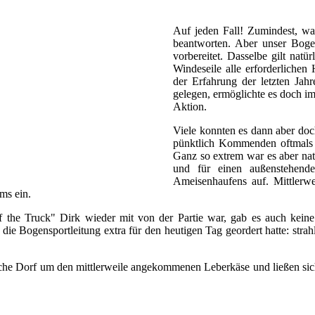
Auf jeden Fall! Zumindest, was
beantworten. Aber unser Bogen
vorbereitet. Dasselbe gilt natü
Windeseile alle erforderlichen
der Erfahrung der letzten Jah
gelegen, ermöglichte es doch i
Aktion.
Viele konnten es dann aber doch
pünktlich Kommenden oftmals fr
Ganz so extrem war es aber natü
und für einen außenstehende
Ameisenhaufens auf. Mittlerwe
ms ein.
 of the Truck" Dirk wieder mit von der Partie war, gab es auch ke
e die Bogensportleitung extra für den heutigen Tag geordert hatte: st
sche Dorf um den mittlerweile angekommenen Leberkäse und ließen sic