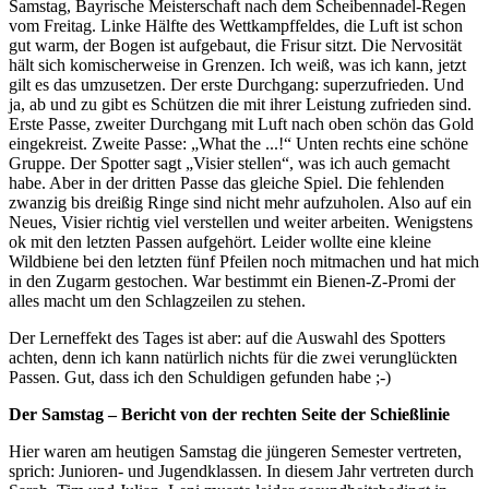
Samstag, Bayrische Meisterschaft nach dem Scheibennadel-Regen
vom Freitag. Linke Hälfte des Wettkampffeldes, die Luft ist schon
gut warm, der Bogen ist aufgebaut, die Frisur sitzt. Die Nervosität
hält sich komischerweise in Grenzen. Ich weiß, was ich kann, jetzt
gilt es das umzusetzen. Der erste Durchgang: superzufrieden. Und
ja, ab und zu gibt es Schützen die mit ihrer Leistung zufrieden sind.
Erste Passe, zweiter Durchgang mit Luft nach oben schön das Gold
eingekreist. Zweite Passe: „What the ...!“ Unten rechts eine schöne
Gruppe. Der Spotter sagt „Visier stellen“, was ich auch gemacht
habe. Aber in der dritten Passe das gleiche Spiel. Die fehlenden
zwanzig bis dreißig Ringe sind nicht mehr aufzuholen. Also auf ein
Neues, Visier richtig viel verstellen und weiter arbeiten. Wenigstens
ok mit den letzten Passen aufgehört. Leider wollte eine kleine
Wildbiene bei den letzten fünf Pfeilen noch mitmachen und hat mich
in den Zugarm gestochen. War bestimmt ein Bienen-Z-Promi der
alles macht um den Schlagzeilen zu stehen.
Der Lerneffekt des Tages ist aber: auf die Auswahl des Spotters
achten, denn ich kann natürlich nichts für die zwei verunglückten
Passen. Gut, dass ich den Schuldigen gefunden habe ;-)
Der Samstag – Bericht von der rechten Seite der Schießlinie
Hier waren am heutigen Samstag die jüngeren Semester vertreten,
sprich: Junioren- und Jugendklassen. In diesem Jahr vertreten durch