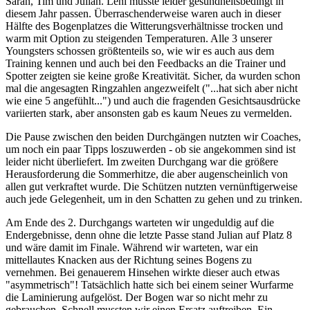
Sarah, Tim und Julian. Leni musste leider gesundheitsbedingt in
diesem Jahr passen. Überraschenderweise waren auch in dieser
Hälfte des Bogenplatzes die Witterungsverhältnisse trocken und
warm mit Option zu steigenden Temperaturen. Alle 3 unserer
Youngsters schossen größtenteils so, wie wir es auch aus dem
Training kennen und auch bei den Feedbacks an die Trainer und
Spotter zeigten sie keine große Kreativität. Sicher, da wurden schon
mal die angesagten Ringzahlen angezweifelt ("...hat sich aber nicht
wie eine 5 angefühlt...") und auch die fragenden Gesichtsausdrücke
variierten stark, aber ansonsten gab es kaum Neues zu vermelden.
Die Pause zwischen den beiden Durchgängen nutzten wir Coaches,
um noch ein paar Tipps loszuwerden - ob sie angekommen sind ist
leider nicht überliefert. Im zweiten Durchgang war die größere
Herausforderung die Sommerhitze, die aber augenscheinlich von
allen gut verkraftet wurde. Die Schützen nutzten vernünftigerweise
auch jede Gelegenheit, um in den Schatten zu gehen und zu trinken.
Am Ende des 2. Durchgangs warteten wir ungeduldig auf die
Endergebnisse, denn ohne die letzte Passe stand Julian auf Platz 8
und wäre damit im Finale. Während wir warteten, war ein
mittellautes Knacken aus der Richtung seines Bogens zu
vernehmen. Bei genauerem Hinsehen wirkte dieser auch etwas
"asymmetrisch"! Tatsächlich hatte sich bei einem seiner Wurfarme
die Laminierung aufgelöst. Der Bogen war so nicht mehr zu
gebrauchen. Schnell mussten wir einen Ersatz auftreiben. Ein