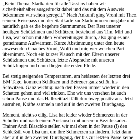
„Kein Thema, Startkarten für alle Tassilos haben wir
sicherheitshalber ausgedruckt dabei und das mit dem Ausweis
bekommen wir schon geregelt.“ Nach Ankunft ging Vroni mit Theo,
seinem Reisepass und der Startkarte zur Startnummernausgabe und
natürlich gab es die begehrte Startnummer. Der Rest unserer
heutigen Schützinnen und Schützen, bestehend aus Tim, Miri und
Lisa, war schon mit allen Vorbereitungen durch, also ging es ans
gemeinsame Aufwärmen. Kurze Abstimmung unter den heute
anwesenden Coaches Vroni, Wolfi und mir, wer welchen Part
übernimmt. Noch ein kurzer Plausch mit den Eltern unserer
Schützinnen und Schützen, letzte Absprache mit unseren
Schützlingen und dann fliegen die ersten Pfeile.
Bei stetig steigenden Temperaturen, am heißesten der letzten drei
BM Tage, kommen Schützen und Betreuer ganz schön ins
Schwitzen. Ganz wichtig: nach den Passen immer wieder in den
Schatten gehen und viel trinken. Ehe wir uns versehen ist auch
schon Pause und das Halbzeitfazit fällt durchweg positiv aus. Jetzt
ausruhen, Kräfte sammeln und auf in den zweiten Durchgang.
Moment, nicht so eilig. Lisa hat leider wieder Schmerzen in der
Schulter und nach einem Austausch mit unserem Bezirkskader-
Trainer Andi Blaschke stellen wir mal eben in der Pause (!) den
Schießstil von Lisa um, um ihre Schmerzen zu lindern. Jetzt dann
aber auf in den zweiten Durchgang, der bis zur letzten Passe keine