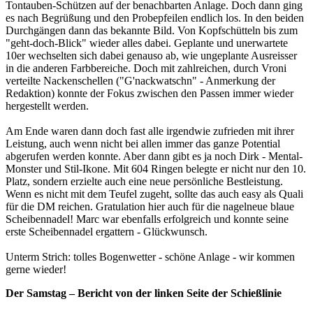
Tontauben-Schützen auf der benachbarten Anlage. Doch dann ging
es nach Begrüßung und den Probepfeilen endlich los. In den beiden
Durchgängen dann das bekannte Bild. Von Kopfschütteln bis zum
"geht-doch-Blick" wieder alles dabei. Geplante und unerwartete
10er wechselten sich dabei genauso ab, wie ungeplante Ausreisser
in die anderen Farbbereiche. Doch mit zahlreichen, durch Vroni
verteilte Nackenschellen ("G'nackwatschn" - Anmerkung der
Redaktion) konnte der Fokus zwischen den Passen immer wieder
hergestellt werden.
Am Ende waren dann doch fast alle irgendwie zufrieden mit ihrer
Leistung, auch wenn nicht bei allen immer das ganze Potential
abgerufen werden konnte. Aber dann gibt es ja noch Dirk - Mental-
Monster und Stil-Ikone. Mit 604 Ringen belegte er nicht nur den 10.
Platz, sondern erzielte auch eine neue persönliche Bestleistung.
Wenn es nicht mit dem Teufel zugeht, sollte das auch easy als Quali
für die DM reichen. Gratulation hier auch für die nagelneue blaue
Scheibennadel! Marc war ebenfalls erfolgreich und konnte seine
erste Scheibennadel ergattern - Glückwunsch.
Unterm Strich: tolles Bogenwetter - schöne Anlage - wir kommen
gerne wieder!
Der Samstag – Bericht von der linken Seite der Schießlinie