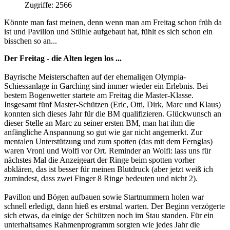
Zugriffe: 2566
Könnte man fast meinen, denn wenn man am Freitag schon früh da
ist und Pavillon und Stühle aufgebaut hat, fühlt es sich schon ein
bisschen so an...
Der Freitag - die Alten legen los ...
Bayrische Meisterschaften auf der ehemaligen Olympia-
Schiessanlage in Garching sind immer wieder ein Erlebnis. Bei
bestem Bogenwetter startete am Freitag die Master-Klasse.
Insgesamt fünf Master-Schützen (Eric, Otti, Dirk, Marc und Klaus)
konnten sich dieses Jahr für die BM qualifizieren. Glückwunsch an
dieser Stelle an Marc zu seiner ersten BM, man hat ihm die
anfängliche Anspannung so gut wie gar nicht angemerkt. Zur
mentalen Unterstützung und zum spotten (das mit dem Fernglas)
waren Vroni und Wolfi vor Ort. Reminder an Wolfi: lass uns für
nächstes Mal die Anzeigeart der Ringe beim spotten vorher
abklären, das ist besser für meinen Blutdruck (aber jetzt weiß ich
zumindest, dass zwei Finger 8 Ringe bedeuten und nicht 2).
Pavillon und Bögen aufbauen sowie Startnummern holen war
schnell erledigt, dann hieß es erstmal warten. Der Beginn verzögerte
sich etwas, da einige der Schützen noch im Stau standen. Für ein
unterhaltsames Rahmenprogramm sorgten wie jedes Jahr die