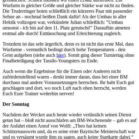
Wurfarm in gleicher Größe und gleicher Stärke war nicht zu finden.
Die Truderringer boten schließlich ein kürzeres Paar mit passender
Sehne an - nochmal heißen Dank dafür! Als der Umbau in aller
Hektik vollzogen war, verkündete Julian schließlich: "Umbau
umsonst - ich bin auf den 11. Platz gerutscht!" Daraufhin atmeten
erstmal alle durch! Enttäuschung und Erleichterung zugleich.
Trotzdem ist das sehr ärgerlich, denn es ist nicht das erste Mal, dass
Wurfarme - vermutlich bedingt durch hohe Temperaturen - den
Geist aufgeben (siehe auch
hier
). Somit ging dieser Turniertag ohne
Finalbeteiligung der Tassilo-Youngsters zu Ende.
Auch wenn die Ergebnisse für die Einen oder Anderen nicht
zufriedenstellend waren - denkt immer daran, dass bei einer BM
durchaus mal andere Voraussetzungen herrschen. Ihr habt Euch gut
geschlagen und dort, wo noch Luft nach oben herrscht, werden
Euch Eure Trainer weiterhin nerven!
Der Sonntag
Nachdem der Wecker auch heute wieder verlässlich seinen Dienst
getan hat – bloß nicht ausschlafen am BM-Wochenende – gab es auf
der Anfahrt einen Anruf von Wolfi: „Theo hat keinen
Schützenausweis und, da es seine erste Bayrische Meisterschaft war
und es versäumt wurde ihm zu sagen, auch keine Startkarte dabei.“