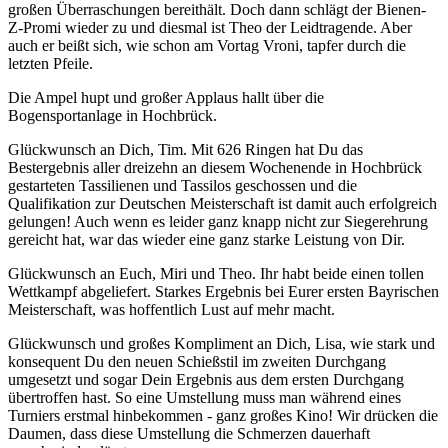
großen Überraschungen bereithält. Doch dann schlägt der Bienen-
Z-Promi wieder zu und diesmal ist Theo der Leidtragende. Aber
auch er beißt sich, wie schon am Vortag Vroni, tapfer durch die
letzten Pfeile.
Die Ampel hupt und großer Applaus hallt über die
Bogensportanlage in Hochbrück.
Glückwunsch an Dich, Tim. Mit 626 Ringen hat Du das
Bestergebnis aller dreizehn an diesem Wochenende in Hochbrück
gestarteten Tassilienen und Tassilos geschossen und die
Qualifikation zur Deutschen Meisterschaft ist damit auch erfolgreich
gelungen! Auch wenn es leider ganz knapp nicht zur Siegerehrung
gereicht hat, war das wieder eine ganz starke Leistung von Dir.
Glückwunsch an Euch, Miri und Theo. Ihr habt beide einen tollen
Wettkampf abgeliefert. Starkes Ergebnis bei Eurer ersten Bayrischen
Meisterschaft, was hoffentlich Lust auf mehr macht.
Glückwunsch und großes Kompliment an Dich, Lisa, wie stark und
konsequent Du den neuen Schießstil im zweiten Durchgang
umgesetzt und sogar Dein Ergebnis aus dem ersten Durchgang
übertroffen hast. So eine Umstellung muss man während eines
Turniers erstmal hinbekommen - ganz großes Kino! Wir drücken die
Daumen, dass diese Umstellung die Schmerzen dauerhaft