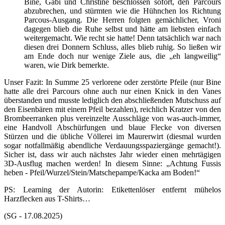
Bine, Gabi und Christine beschlossen sofort, den Parcours
abzubrechen, und stürmten wie die Hühnchen los Richtung
Parcous-Ausgang. Die Herren folgten gemächlicher, Vroni
dagegen blieb die Ruhe selbst und hätte am liebsten einfach
weitergemacht. Wie recht sie hatte! Denn tatsächlich war nach
diesen drei Donnern Schluss, alles blieb ruhig. So ließen wir
am Ende doch nur wenige Ziele aus, die „eh langweilig“
waren, wie Dirk bemerkte.
Unser Fazit: In Summe 25 verlorene oder zerstörte Pfeile (nur Bine
hatte alle drei Parcours ohne auch nur einen Knick in den Vanes
überstanden und musste lediglich den abschließenden Mutschuss auf
den Eisenbären mit einem Pfeil bezahlen), reichlich Kratzer von den
Brombeerranken plus vereinzelte Ausschläge von was-auch-immer,
eine Handvoll Abschürfungen und blaue Flecke von diversen
Stürzen und die übliche Völlerei im Maurerwirt (diesmal wurden
sogar notfallmäßig abendliche Verdauungsspaziergänge gemacht!).
Sicher ist, dass wir auch nächstes Jahr wieder einen mehrtägigen
3D-Ausflug machen werden! In diesem Sinne: „Achtung Fussis
heben - Pfeil/Wurzel/Stein/Matschepampe/Kacka am Boden!“
PS: Learning der Autorin: Etikettenlöser entfernt mühelos
Harzflecken aus T-Shirts…
(SG - 17.08.2025)