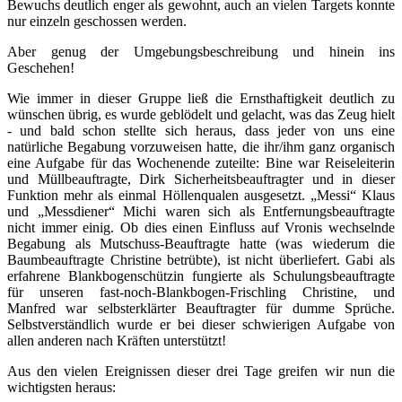
Bewuchs deutlich enger als gewohnt, auch an vielen Targets konnte
nur einzeln geschossen werden.
Aber genug der Umgebungsbeschreibung und hinein ins
Geschehen!
Wie immer in dieser Gruppe ließ die Ernsthaftigkeit deutlich zu
wünschen übrig, es wurde geblödelt und gelacht, was das Zeug hielt
- und bald schon stellte sich heraus, dass jeder von uns eine
natürliche Begabung vorzuweisen hatte, die ihr/ihm ganz organisch
eine Aufgabe für das Wochenende zuteilte: Bine war Reiseleiterin
und Müllbeauftragte, Dirk Sicherheitsbeauftragter und in dieser
Funktion mehr als einmal Höllenqualen ausgesetzt. „Messi“ Klaus
und „Messdiener“ Michi waren sich als Entfernungsbeauftragte
nicht immer einig. Ob dies einen Einfluss auf Vronis wechselnde
Begabung als Mutschuss-Beauftragte hatte (was wiederum die
Baumbeauftragte Christine betrübte), ist nicht überliefert. Gabi als
erfahrene Blankbogenschützin fungierte als Schulungsbeauftragte
für unseren fast-noch-Blankbogen-Frischling Christine, und
Manfred war selbsterklärter Beauftragter für dumme Sprüche.
Selbstverständlich wurde er bei dieser schwierigen Aufgabe von
allen anderen nach Kräften unterstützt!
Aus den vielen Ereignissen dieser drei Tage greifen wir nun die
wichtigsten heraus: