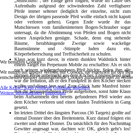
„Mutschuss!“, der Einige gern folgten, wurde im Laufe des
Aufenthalts aufgrund der schwindenden Zahl verfügbarer
Pfeile immer seltener (lediglich der einzelne, nicht zum
Design der übrigen passende Pfeil wollte einfach nicht kaputt
oder verloren gehen). Gegen Ende wurde ihr das
Mutschiessen vom familieninternen Bogen-Schrauber sogar
untersagt, da die Abstimmung von Pfeilen und Bogen nicht
seinen Ansprüchen genügte. Schade, denn eng stehende
Bäume, herabhängende Zweige sowie wackelige
Baumstämme und -Stümpfe luden dazu ein,
Körperbeherrschung und Treffsicherheit zu schulen.
Klaus war kurz davor, in einem dunklen Waldstück hinter
Wir benutzen Cookies
einem Target ein Perpetuum Mobile zu erschaffen: Als er sich
nach seinem wiedergefundenen Pfeil bückte, fielen ihm alle
Wir nutzen auf unserer Website nur Cookies, die essenziell für den Bet
übrigen Pfeile unbemerkt aus dem Köcher. Entsprechend groß
entscheiden darüber hinausgehende Cookies zuzulassen oder zu verbiet
war die Irritation, als er den Fundpfeil in den Köcher stecken
wollte und dieser leer war! Zum Glück hatte Manfred hinter
Alle Kekse? Kein Problem!
Optionale ablehnen
ihm die herausgefallenen Pfeile aufgehoben, sonst hätte Klaus
Weitere Informationen
|
Impressum
beim Aufsammeln den bereits gefundenen Pfeil wieder aus
dem Köcher verloren und einen fatalen Teufelskreis in Gang
gesetzt.
Im letzten Drittel des längsten Parcous (36 Targets) grollte auf
einmal Donner über den Breitenstein. Kurz darauf folgten ein
zweiter und dritter Donner. Da tatsächlich für den Nachmittag
Gewitter angesagt war, dachten wir: OK, gleich geht’s los!