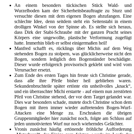
An einem besonders tückischen Stück Wald- und
Wurzelboden kam der Sicherheitsbeauftragte zu Sturz und
versuchte diesen mit dem eigenen Bogen abzufangen. Eine
schlechte Idee, denn seitdem steht ein Seitenstabi in einem
drolligen Winkel von der Spinne ab. Es stellte sich heraus,
dass Dirk der Stabi-Schraube mit der ganzen Pracht seines
Körpers eine ungewollte, plastische Verformung zugefügt
hatte. Immerhin blieb er selbst einigermaßen heil!
Manfred schafft es, rücklings über Michis auf dem Weg
stehenden Bogen zu stolpern, was glücklicherweise nicht den
Bogen, sondern lediglich den Bogenständer beschädigte.
Dieser wurde erfolgreich provisorisch geklebt und wird vom
Verursacher ersetzt.
Zum Ende des ersten Tages hin freute sich Christine gerade,
dass alle ihre Pfeile bisher heil geblieben waren.
Sekundenbruchteile später ertönte ein unheilvolles „knack“,
und ein überraschter Michi erstarrte - auf einem nun zerstörten
Pfeil von Christine stehend, der vor dem Target gelandet war.
Dies war besonders schade, mutete doch Christine schon dem
Bogen mit ihren immer wieder auftretenden Bogen-Wurf-
Attacken eine Menge zu. Erschraken die übrigen
Gruppenmitglieder hier zunächst noch, folgte am Schluss auf
jeden unmotivierten Wurf nur noch wieherndes Gelächter.
Vronis zunächst häufig ertönende fröhliche Aufforderung