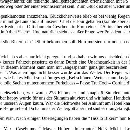
rtwagenfahrer, die fehlende Intelligenzquotienten offensichtlich mit P
 Feldweg oder der einer Mohnsemmel sein. Zum Glück ist aber weder uns
genklamotten anzuziehen. Glücklicherweise blieb es bei wenig Regen 
-münitige Laudatio auf unseren Chef de Tour gehalten (könnte aber au
einer Rede hat er Otti dann ein Geschenk in Form eines T-Shirts überre
 in Arbeit *lach*. Und natürlich steht es außer Frage wer Präsident ist, 
assilo Bikern ein T-Shirt bekommen soll. Nun mussten nur noch pa
hat es aber nur leicht geregnet und so haben wir uns entschieden die
ativ kurzer Fahrzeit passierte es dann: Durch eine Unachtsamkeit in d
 in diesem Moment kann man mit „angespannt“ ganz gut beschreiben. Da
en“. Was allerdings nicht besser wurde war das Wetter. Der Regen wu
d wie hat es Michi so schön gesagt „Bei schönem Wetter kann das ja 
ge tolle Sachen mitgenommen: Furkelpass – Passo Tre Coci – Cortina 
hkeitszeichen, wir waren 228 Kilometer und knapp 6 Stunden unt
aber happy wurde für uns der Skiraum aktiviert und wir haben Hands
r unseren Augen kaum. War die Sichtweite bei Ankunft am Hotel kna
 Berge sehen! Da hat uns der Wettergott aber mal sauber drangekriegt
 Plan. Nach einigen Überlegungen haben die "Tassilo Bikers" nun fo
t) , Max „Casebumper“ Mayer, Hubert „Interrupter“ Neiß, Michi „L