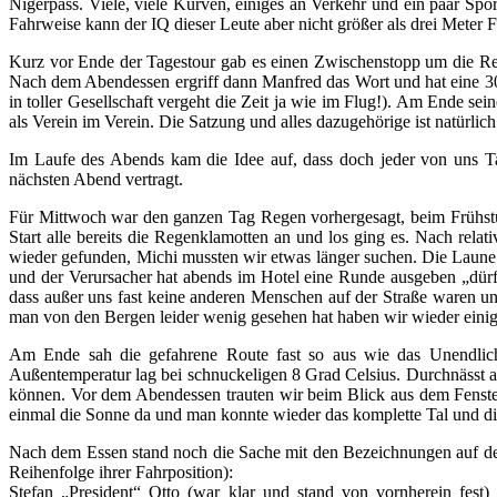
Nigerpass. Viele, viele Kurven, einiges an Verkehr und ein paar Spo
Fahrweise kann der IQ dieser Leute aber nicht größer als drei Meter
Kurz vor Ende der Tagestour gab es einen Zwischenstopp um die Re
Nach dem Abendessen ergriff dann Manfred das Wort und hat eine 30
in toller Gesellschaft vergeht die Zeit ja wie im Flug!). Am Ende s
als Verein im Verein. Die Satzung und alles dazugehörige ist natürlich
Im Laufe des Abends kam die Idee auf, dass doch jeder von uns T
nächsten Abend vertragt.
Für Mittwoch war den ganzen Tag Regen vorhergesagt, beim Frühstück 
Start alle bereits die Regenklamotten an und los ging es. Nach rel
wieder gefunden, Michi mussten wir etwas länger suchen. Die Laune
und der Verursacher hat abends im Hotel eine Runde ausgeben „dürf
dass außer uns fast keine anderen Menschen auf der Straße waren un
man von den Bergen leider wenig gesehen hat haben wir wieder eini
Am Ende sah die gefahrene Route fast so aus wie das Unendlic
Außentemperatur lag bei schnuckeligen 8 Grad Celsius. Durchnässt 
können. Vor dem Abendessen trauten wir beim Blick aus dem Fenste
einmal die Sonne da und man konnte wieder das komplette Tal und die
Nach dem Essen stand noch die Sache mit den Bezeichnungen auf dem
Reihenfolge ihrer Fahrposition):
Stefan „President“ Otto (war klar und stand von vornherein fes