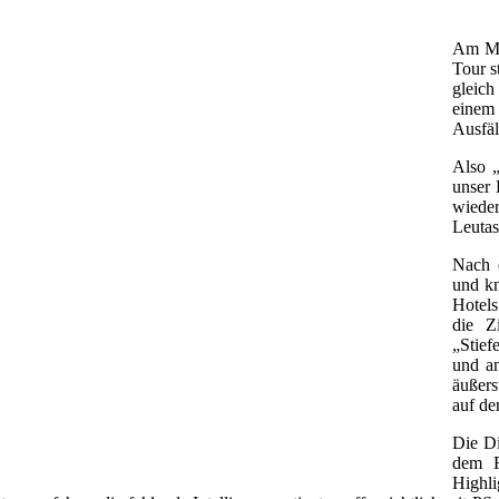
Am Mon
Tour s
gleich
einem
Ausfäl
Also „
unser 
wieder
Leutas
Nach e
und kn
Hotels
die Z
„Stief
und an
äußers
auf de
Die Di
dem F
Highli