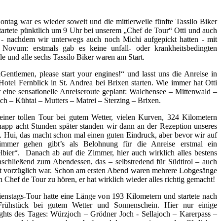
tag war es wieder soweit und die mittlerweile fünfte Tassilo Biker
tartete pünktlich um 9 Uhr bei unserem „Chef de Tour“ Otti und auch
 - nachdem wir unterwegs auch noch Michi aufgepickt hatten - mit
 Novum: erstmals gab es keine unfall- oder krankheitsbedingten
le und alle sechs Tassilo Biker waren am Start.
Gentlemen, please start your engines!“ und lasst uns die Anreise in
Hotel Fernblick in St. Andrea bei Brixen starten. Wie immer hat Otti
 eine sensationelle Anreiseroute geplant: Walchensee – Mittenwald –
ch – Kühtai – Mutters – Matrei – Sterzing – Brixen.
iner tollen Tour bei gutem Wetter, vielen Kurven, 324 Kilometern
app acht Stunden später standen wir dann an der Rezeption unseres
. Hui, das macht schon mal einen guten Eindruck, aber bevor wir auf
immer gehen gibt’s als Belohnung für die Anreise erstmal ein
elbier“. Danach ab auf die Zimmer, hier auch wirklich alles bestens
schließend zum Abendessen, das – selbstredend für Südtirol – auch
t vorzüglich war. Schon am ersten Abend waren mehrere Lobgesänge
n Chef de Tour zu hören, er hat wirklich wieder alles richtig gemacht!
enstags-Tour hatte eine Länge von 193 Kilometern und startete nach
rühstück bei gutem Wetter und Sonnenschein. Hier nur einige
ghts des Tages: Würzjoch – Grödner Joch - Sellajoch – Karerpass –