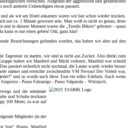
S auszugleichen versuchen. Aufgrund der aggressiven und gefährlichen
 noch anderen Unbeteiligten etwas passiert.
und als wir am Hotel ankamen waren wir fast schon wieder trocken.
ch nur ca. 1 Minute gewesen sein. Man weiß es nicht so genau, denn
icht und in diesem Moment waren die „Tassilo Bikers“ geboren – quasi
da kann es nur einen geben! Otti, ganz klar!
ssende Bezeichnungen gefunden werden, das haben wir aber auf den
 Tagestour zu starten, wir sind ja nicht aus Zucker. Also direkt zum
er Gruppe haben wir Manfred und Michi verloren. Manfred war schnell
s passiert sicherlich nicht nochmal, die Laune wurde wieder besser
rde stärker und erreichte zwischendrin VM Niveau! Der Vorteil war,
jeder!“ und so wurde auch diese Tour ein tolles Erlebnis. Auch wenn
d´Ampezzo - Passo Falzarego - Passo Valparola - Würzjoch.
erwegs und die minimale
chuhe und Schuhe trocknen
pp 100 Meter, so war auf
.
lgende Mitglieder (in der
ost Son“ Horny, Manfred