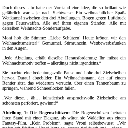
Doch dieses Jahr hatte der Vorstand eine Idee, die so brillant wie
gefährlich war – je nach Sichtweise: Ein weihnachtlicher Spaß-
Wettkampf zwischen den drei Abteilungen. Bogen gegen Luftdruck
gegen Feuerwaffen. Alle auf ihren eigenen Ständen. Alle mit
derselben Weihnachts-Sonderaufgabe.
Moni hob die Stimme: „Liebe Schützen! Heute krönen wir den
Weihnachtsmeister!“ Gemurmel. Stirnrunzeln. Wettbewerbsfunken
in den Augen.
„Jede Abteilung erhält dieselbe Herausforderung: Ihr müsst ein
Weihnachtsmotiv treffen – allerdings nicht irgendeins.“
Sie machte eine bedeutungsvolle Pause und holte drei Zielscheiben
hervor. Darauf abgebildet: Ein Weihnachtsmann, der auf einem
Rentier sitzt, das wiederum versucht, über einen Tannenbaum zu
springen, während Schneeflocken fallen.
„Wer diese… äh… künstlerisch anspruchsvolle Zielscheibe am
schönsten perforiert, gewinnt!“
Abteilung 1: Die Bogenschützen:
Die Bogenschützen betraten
ihren Stand mit einer Eleganz, als wären sie Waldelfen aus einem
Fantasy-Film. „Kein Problem“, sagte Vroni selbstbewusst. „Wir