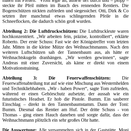
malen mit Pfeilen.“ Vroni legte an, atmete tief durch und – plopp –
steckte ihr Pfeil mitten im Bauch des rennenden Rentiers. Die
Bogenschützen nickten zufrieden und siegessicher. Otti, Dirk & Co
setzten ihre manchmal etwas schlingernden Pfeile in die
Schneeflocken, die dadurch schön groß wurden.
Abteilung 2: Die Luftdruckschützen:
Die Luftdruckleute waren
hochkonzentriert. „Wir arbeiten fein, präzise, kontrolliert“, erklärte
Roberto. Der erste Schuss: Fast wie der Königstreffer vom letzten
Jahr. Mitten in die kleine Mütze des Weihnachtsmanns. Nach den
weiteren Luftschützen sah der Tannenbaum aus, als hätte er
Weihnachtskugeln dranhängen. „Wir werden gewinnen“, sagte
Andreas mit einer Zuversicht, als käme er direkt von einem
Motivationstraining.
Abteilung 3: Die Feuerwaffenschützen:
Die
Feuerwaffenabteilung trat auf wie eine Mischung aus Westernhelden
und Technikliebhabern. „Wir - haben Power“, sagte Tom zufrieden,
während er einen Gehörschutz aufsetzte, der aussah wie ein
futuristisches Headset. Er hob die Pistole. Bumm. Ein sauberer
Einschlag – direkt in den Tannenbaumstamm. Dann der Toni:
Bumm. Diesmal das Rentier am Huf. Der dritte Schuss - von
Thomas - ging einen Hauch daneben und sorgte dafür, dass der
Weihnachtsmann plötzlich ein sehr großes Ohr hatte.
Die Auswertung:
Alle versammelten sich in der Gaststätte. Moni