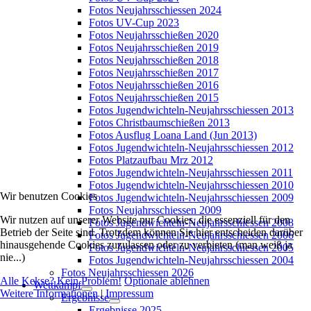
Fotos Neujahrsschiessen 2024
Fotos UV-Cup 2023
Fotos Neujahrsschießen 2020
Fotos Neujahrsschießen 2019
Fotos Neujahrsschießen 2018
Fotos Neujahrsschießen 2017
Fotos Neujahrsschießen 2016
Fotos Neujahrsschießen 2015
Fotos Jugendwichteln-Neujahrsschiessen 2013
Fotos Christbaumschießen 2013
Fotos Ausflug Loana Land (Jun 2013)
Fotos Jugendwichteln-Neujahrsschiessen 2012
Fotos Platzaufbau Mrz 2012
Fotos Jugendwichteln-Neujahrsschiessen 2011
Fotos Jugendwichteln-Neujahrsschiessen 2010
Wir benutzen Cookies
Fotos Jugendwichteln-Neujahrsschiessen 2009
Fotos Neujahrsschiessen 2009
Wir nutzen auf unserer Website nur Cookies, die essenziell für den
Fotos Jugendwichteln-Neujahrsschiessen 2008
Betrieb der Seite sind. Trotzdem können Sie hier entscheiden darüber
Fotos Jugendwichteln-Neujahrsschiessen 2006
hinausgehende Cookies zuzulassen oder zu verbieten (man weiß ja
Fotos Jugendwichteln-Neujahrsschiessen 2005
nie...)
Fotos Jugendwichteln-Neujahrsschiessen 2004
Fotos Neujahrsschiessen 2026
Alle Kekse? Kein Problem!
Optionale ablehnen
Wettkampf
Weitere Informationen
|
Impressum
Ergebnisse
Ergebnisse 2025