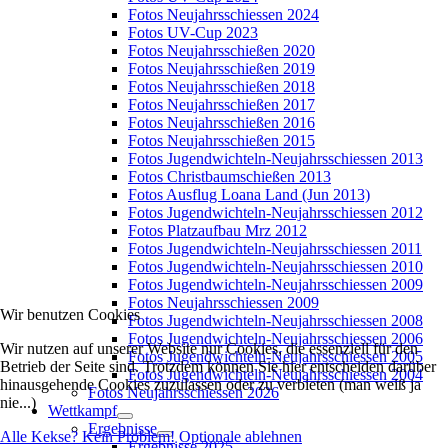
Fotos Neujahrsschiessen 2024
Fotos UV-Cup 2023
Fotos Neujahrsschießen 2020
Fotos Neujahrsschießen 2019
Fotos Neujahrsschießen 2018
Fotos Neujahrsschießen 2017
Fotos Neujahrsschießen 2016
Fotos Neujahrsschießen 2015
Fotos Jugendwichteln-Neujahrsschiessen 2013
Fotos Christbaumschießen 2013
Fotos Ausflug Loana Land (Jun 2013)
Fotos Jugendwichteln-Neujahrsschiessen 2012
Fotos Platzaufbau Mrz 2012
Fotos Jugendwichteln-Neujahrsschiessen 2011
Fotos Jugendwichteln-Neujahrsschiessen 2010
Fotos Jugendwichteln-Neujahrsschiessen 2009
Fotos Neujahrsschiessen 2009
Wir benutzen Cookies
Fotos Jugendwichteln-Neujahrsschiessen 2008
Fotos Jugendwichteln-Neujahrsschiessen 2006
Wir nutzen auf unserer Website nur Cookies, die essenziell für den
Fotos Jugendwichteln-Neujahrsschiessen 2005
Betrieb der Seite sind. Trotzdem können Sie hier entscheiden darüber
Fotos Jugendwichteln-Neujahrsschiessen 2004
hinausgehende Cookies zuzulassen oder zu verbieten (man weiß ja
Fotos Neujahrsschiessen 2026
nie...)
Wettkampf
Ergebnisse
Alle Kekse? Kein Problem!
Optionale ablehnen
Ergebnisse 2025