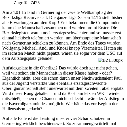
Zugriffe: 7475
Am 24.01.15 fand in Germering der zweite Wettkampftag der
Bezirksliga Recurve statt. Die ganze Liga-Saison 14/15 stellt bisher
alle Erwartungen auf den Kopf! Erst bekommen die Compounder
kaum eine Mannschaft zusammen und werden promt Erster. Die
Bezirkslegisten waren noch ersatzgeschwächter und so musste erst
einmal hektisch telefoniert werden, um überhaupt eine Mannschaft
nach Germering schicken zu können. Am Ende des Tages wurden
Wolfgang, Michael, Andi und Knözi knapp Vizemeister. Hätten sie
im sechsten Match nicht gepatzt, wären sie sogar vor dem USC auf
dem Aufstiegsplatz gelandet.
Aufstiegsplatz in die Oberliga? Das würde doch gar nicht gehen,
weil wir schon ein Mannschaft in dieser Klasse haben - oder?
Eigentlich nicht, aber die schon durch unser Nachwuchstalent Paul
aus der Jugend verstärkte und ebenfalls ersatzgeschwächte
Oberligamannschaft steht unerwartet auf dem zweiten Tabellenplatz.
Wird dieser Rang gehalten – und da Basti am letzten WKT wieder
mitschießt, stehen die Chancen nicht schlecht – wäre der Aufstieg in
die Bayernliga zumindest möglich. Wer hätte das vor Beginn der
Hallensaison gedacht?
Auf alle Fälle ist die Leistung unserer vier Scharfschützen in
Germering wirklich beachtenswert. So zusammengewürfelt mal