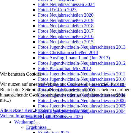
Fotos Neujahrsschiessen 2024
Fotos UV-Cup 2023
Fotos Neujahrsschießen 2020
Fotos Neujahrsschießen 2019
Fotos Neujahrsschießen 2018
Fotos Neujahrsschießen 2017
Fotos Neujahrsschießen 2016
Fotos Neujahrsschießen 2015
Fotos Jugendwichteln-Neujahrsschiessen 2013
Fotos Christbaumschießen 2013
Fotos Ausflug Loana Land (Jun 2013)
Fotos Jugendwichteln-Neujahrsschiessen 2012
Fotos Platzaufbau Mrz 2012
Fotos Jugendwichteln-Neujahrsschiessen 2011
Wir benutzen Cookies
Fotos Jugendwichteln-Neujahrsschiessen 2010
Wir nutzen auf unserer Website nur Cookies, die essenziell für den
Fotos Jugendwichteln-Neujahrsschiessen 2009
Betrieb der Seite sind. Trotzdem können Sie hier entscheiden darüber
Fotos Neujahrsschiessen 2009
hinausgehende Cookies zuzulassen oder zu verbieten (man weiß ja
Fotos Jugendwichteln-Neujahrsschiessen 2008
nie...)
Fotos Jugendwichteln-Neujahrsschiessen 2006
Fotos Jugendwichteln-Neujahrsschiessen 2005
Alle Kekse? Kein Problem!
Optionale ablehnen
Fotos Jugendwichteln-Neujahrsschiessen 2004
Weitere Informationen
|
Impressum
Fotos Neujahrsschiessen 2026
Wettkampf
Ergebnisse
Ergebnisse 2025