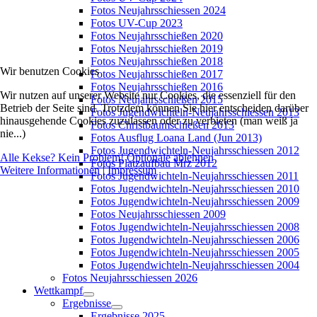
Fotos Neujahrsschiessen 2024
Fotos UV-Cup 2023
Fotos Neujahrsschießen 2020
Fotos Neujahrsschießen 2019
Fotos Neujahrsschießen 2018
Wir benutzen Cookies
Fotos Neujahrsschießen 2017
Fotos Neujahrsschießen 2016
Wir nutzen auf unserer Website nur Cookies, die essenziell für den
Fotos Neujahrsschießen 2015
Betrieb der Seite sind. Trotzdem können Sie hier entscheiden darüber
Fotos Jugendwichteln-Neujahrsschiessen 2013
hinausgehende Cookies zuzulassen oder zu verbieten (man weiß ja
Fotos Christbaumschießen 2013
nie...)
Fotos Ausflug Loana Land (Jun 2013)
Fotos Jugendwichteln-Neujahrsschiessen 2012
Alle Kekse? Kein Problem!
Optionale ablehnen
Fotos Platzaufbau Mrz 2012
Weitere Informationen
|
Impressum
Fotos Jugendwichteln-Neujahrsschiessen 2011
Fotos Jugendwichteln-Neujahrsschiessen 2010
Fotos Jugendwichteln-Neujahrsschiessen 2009
Fotos Neujahrsschiessen 2009
Fotos Jugendwichteln-Neujahrsschiessen 2008
Fotos Jugendwichteln-Neujahrsschiessen 2006
Fotos Jugendwichteln-Neujahrsschiessen 2005
Fotos Jugendwichteln-Neujahrsschiessen 2004
Fotos Neujahrsschiessen 2026
Wettkampf
Ergebnisse
Ergebnisse 2025