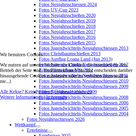
Fotos Neujahrsschiessen 2024
Fotos UV-Cup 2023
Fotos Neujahrsschießen 2020
Fotos Neujahrsschießen 2019
Fotos Neujahrsschießen 2018
Fotos Neujahrsschießen 2017
Fotos Neujahrsschießen 2016
Fotos Neujahrsschießen 2015
Fotos Jugendwichteln-Neujahrsschiessen 2013
Fotos Christbaumschießen 2013
Wir benutzen Cookies
Fotos Ausflug Loana Land (Jun 2013)
Fotos Jugendwichteln-Neujahrsschiessen 2012
Wir nutzen auf unserer Website nur Cookies, die essenziell für den
Fotos Platzaufbau Mrz 2012
Betrieb der Seite sind. Trotzdem können Sie hier entscheiden darüber
Fotos Jugendwichteln-Neujahrsschiessen 2011
hinausgehende Cookies zuzulassen oder zu verbieten (man weiß ja
Fotos Jugendwichteln-Neujahrsschiessen 2010
nie...)
Fotos Jugendwichteln-Neujahrsschiessen 2009
Alle Kekse? Kein Problem!
Optionale ablehnen
Fotos Neujahrsschiessen 2009
Weitere Informationen
|
Impressum
Fotos Jugendwichteln-Neujahrsschiessen 2008
Fotos Jugendwichteln-Neujahrsschiessen 2006
Fotos Jugendwichteln-Neujahrsschiessen 2005
Fotos Jugendwichteln-Neujahrsschiessen 2004
Fotos Neujahrsschiessen 2026
Wettkampf
Ergebnisse
Ergebnisse 2025