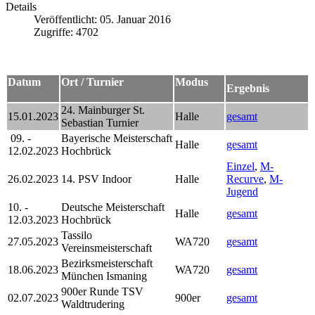
Details
Veröffentlicht: 05. Januar 2016
Zugriffe: 4702
Datum
Ort / Turnier
Modus
Ergebnis
24. Mainburger St.
15.01.2023
Halle
gesamt
Sebastian Turnier
09. -
Bayerische Meisterschaft
Halle
gesamt
12.02.2023
Hochbrück
Einzel
,
M-
26.02.2023
14. PSV Indoor
Halle
Recurve
,
M-
Jugend
10. -
Deutsche Meisterschaft
Halle
gesamt
12.03.2023
Hochbrück
Tassilo
27.05.2023
WA720
gesamt
Vereinsmeisterschaft
Bezirksmeisterschaft
18.06.2023
WA720
gesamt
München Ismaning
900er Runde TSV
02.07.2023
900er
gesamt
Waldtrudering