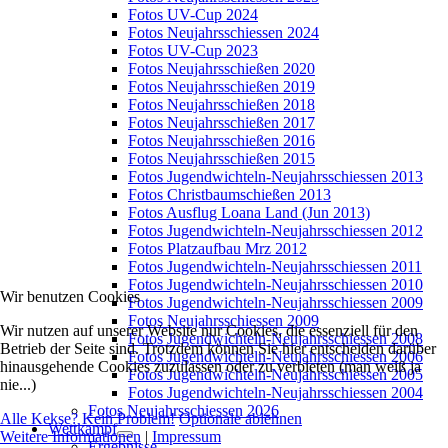
Fotos UV-Cup 2024
Fotos Neujahrsschiessen 2024
Fotos UV-Cup 2023
Fotos Neujahrsschießen 2020
Fotos Neujahrsschießen 2019
Fotos Neujahrsschießen 2018
Fotos Neujahrsschießen 2017
Fotos Neujahrsschießen 2016
Fotos Neujahrsschießen 2015
Fotos Jugendwichteln-Neujahrsschiessen 2013
Fotos Christbaumschießen 2013
Fotos Ausflug Loana Land (Jun 2013)
Fotos Jugendwichteln-Neujahrsschiessen 2012
Fotos Platzaufbau Mrz 2012
Fotos Jugendwichteln-Neujahrsschiessen 2011
Fotos Jugendwichteln-Neujahrsschiessen 2010
Wir benutzen Cookies
Fotos Jugendwichteln-Neujahrsschiessen 2009
Fotos Neujahrsschiessen 2009
Wir nutzen auf unserer Website nur Cookies, die essenziell für den
Fotos Jugendwichteln-Neujahrsschiessen 2008
Betrieb der Seite sind. Trotzdem können Sie hier entscheiden darüber
Fotos Jugendwichteln-Neujahrsschiessen 2006
hinausgehende Cookies zuzulassen oder zu verbieten (man weiß ja
Fotos Jugendwichteln-Neujahrsschiessen 2005
nie...)
Fotos Jugendwichteln-Neujahrsschiessen 2004
Fotos Neujahrsschiessen 2026
Alle Kekse? Kein Problem!
Optionale ablehnen
Wettkampf
Weitere Informationen
|
Impressum
Ergebnisse