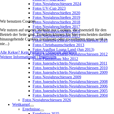
Fotos Neujahrsschiessen 2024
Fotos UV-Cup 2023
Fotos Neujahrsschießen 2020
Fotos Neujahrsschießen 2019
Wir benutzen Cookies
Fotos Neujahrsschießen 2018
Fotos Neujahrsschießen 2017
Wir nutzen auf unserer Website nur Cookies, die essenziell für den
Fotos Neujahrsschießen 2016
Betrieb der Seite sind. Trotzdem können Sie hier entscheiden darüber
Fotos Neujahrsschießen 2015
hinausgehende Cookies zuzulassen oder zu verbieten (man weiß ja
Fotos Jugendwichteln-Neujahrsschiessen 2013
nie...)
Fotos Christbaumschießen 2013
Fotos Ausflug Loana Land (Jun 2013)
Alle Kekse? Kein Problem!
Optionale ablehnen
Fotos Jugendwichteln-Neujahrsschiessen 2012
Weitere Informationen
|
Impressum
Fotos Platzaufbau Mrz 2012
Fotos Jugendwichteln-Neujahrsschiessen 2011
Fotos Jugendwichteln-Neujahrsschiessen 2010
Fotos Jugendwichteln-Neujahrsschiessen 2009
Fotos Neujahrsschiessen 2009
Fotos Jugendwichteln-Neujahrsschiessen 2008
Fotos Jugendwichteln-Neujahrsschiessen 2006
Fotos Jugendwichteln-Neujahrsschiessen 2005
Fotos Jugendwichteln-Neujahrsschiessen 2004
Fotos Neujahrsschiessen 2026
Wettkampf
Ergebnisse
Ergebnisse 2025