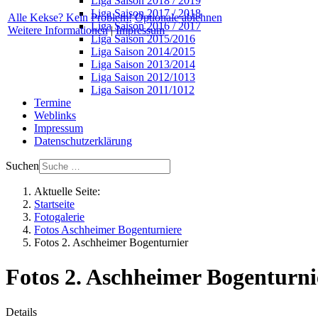
Liga Saison 2018 / 2019
Liga Saison 2017 / 2018
Alle Kekse? Kein Problem!
Optionale ablehnen
Liga Saison 2016 / 2017
Weitere Informationen
|
Impressum
Liga Saison 2015/2016
Liga Saison 2014/2015
Liga Saison 2013/2014
Liga Saison 2012/1013
Liga Saison 2011/1012
Termine
Weblinks
Impressum
Datenschutzerklärung
Suchen
Aktuelle Seite:
Startseite
Fotogalerie
Fotos Aschheimer Bogenturniere
Fotos 2. Aschheimer Bogenturnier
Fotos 2. Aschheimer Bogenturni
Details