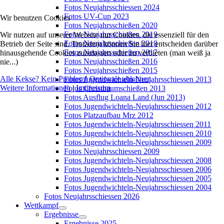
Fotos Neujahrsschiessen 2024
Fotos UV-Cup 2023
Wir benutzen Cookies
Fotos Neujahrsschießen 2020
Fotos Neujahrsschießen 2019
Wir nutzen auf unserer Website nur Cookies, die essenziell für den
Fotos Neujahrsschießen 2018
Betrieb der Seite sind. Trotzdem können Sie hier entscheiden darüber
Fotos Neujahrsschießen 2017
hinausgehende Cookies zuzulassen oder zu verbieten (man weiß ja
Fotos Neujahrsschießen 2016
nie...)
Fotos Neujahrsschießen 2015
Alle Kekse? Kein Problem!
Optionale ablehnen
Fotos Jugendwichteln-Neujahrsschiessen 2013
Weitere Informationen
|
Impressum
Fotos Christbaumschießen 2013
Fotos Ausflug Loana Land (Jun 2013)
Fotos Jugendwichteln-Neujahrsschiessen 2012
Fotos Platzaufbau Mrz 2012
Fotos Jugendwichteln-Neujahrsschiessen 2011
Fotos Jugendwichteln-Neujahrsschiessen 2010
Fotos Jugendwichteln-Neujahrsschiessen 2009
Fotos Neujahrsschiessen 2009
Fotos Jugendwichteln-Neujahrsschiessen 2008
Fotos Jugendwichteln-Neujahrsschiessen 2006
Fotos Jugendwichteln-Neujahrsschiessen 2005
Fotos Jugendwichteln-Neujahrsschiessen 2004
Fotos Neujahrsschiessen 2026
Wettkampf
Ergebnisse
Ergebnisse 2025