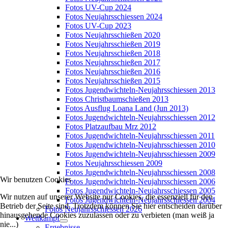
Fotos UV-Cup 2024
Fotos Neujahrsschiessen 2024
Fotos UV-Cup 2023
Fotos Neujahrsschießen 2020
Fotos Neujahrsschießen 2019
Fotos Neujahrsschießen 2018
Fotos Neujahrsschießen 2017
Fotos Neujahrsschießen 2016
Fotos Neujahrsschießen 2015
Fotos Jugendwichteln-Neujahrsschiessen 2013
Fotos Christbaumschießen 2013
Fotos Ausflug Loana Land (Jun 2013)
Fotos Jugendwichteln-Neujahrsschiessen 2012
Fotos Platzaufbau Mrz 2012
Fotos Jugendwichteln-Neujahrsschiessen 2011
Fotos Jugendwichteln-Neujahrsschiessen 2010
Fotos Jugendwichteln-Neujahrsschiessen 2009
Fotos Neujahrsschiessen 2009
Fotos Jugendwichteln-Neujahrsschiessen 2008
Wir benutzen Cookies
Fotos Jugendwichteln-Neujahrsschiessen 2006
Fotos Jugendwichteln-Neujahrsschiessen 2005
Wir nutzen auf unserer Website nur Cookies, die essenziell für den
Fotos Jugendwichteln-Neujahrsschiessen 2004
Betrieb der Seite sind. Trotzdem können Sie hier entscheiden darüber
Fotos Neujahrsschiessen 2026
hinausgehende Cookies zuzulassen oder zu verbieten (man weiß ja
Wettkampf
nie...)
Ergebnisse