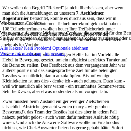
Wir wollen den Begriff "Rekord" ja nicht überbelasten, aber wenn
man sich die Anmeldungen zu unserem
7. Aschheimer
Bogenturnier
betrachtet, könnte es durchaus sein, dass wir in
Wir benutzen Cookies
diesem Jahr unseren internen Teilnehmerrekord geknackt haben:
108 TeilnehmerInnen wollten heuer Ihre Treffsicherheit unter
Wir nutzen auf unserer Website nur Cookies, die essenziell für den Bet
Beweis stellen oder auch eine letzte Generalprobe vor der
Sie hier entscheiden darüber hinausgehende Cookies zuzulassen oder zu
Bayerischen Meisterschaft wahrnehmen - immerhin 15 Schützen
mehr als im Vorjahr.
Alle Kekse? Kein Problem!
Optionale ablehnen
Weitere Informationen
|
Impressum
Das Team der vielen, vielen fleißigen Helfer hat im Vorfeld alle
Hebel in Bewegung gesetzt, um ein möglichst perfektes Turnier auf
die Beine zu stellen. Das Feedback aus dem vergangenen Jahr war
äußerst positiv und das ausgesprochene Ziel für alle beteiligten
Tassilos war natürlich, daran anzuknüpfen. Bis auf wenige
Kleinigkeiten ist uns dies - denke ich - auch gelungen. Dazu kam -
weil wir natürlich alle brav waren - ein traumhaftes Sommerwetter.
Sehr heiß zwar, aber etwas moderater als im vorigen Jahr.
Zwar mussten beim Zustand einiger weniger Zielscheiben
tatsächlich Abstriche gemacht werden (sorry - wir geloben
Besserung!), das Team der Tassilos hat dies aber in jedem Fall
nahezu perfekt gelöst - auch wenn dafür mehrere Anläufe nötig
waren. Und auch die Auswerte-Software wollte im Finalmodus
nicht so, wie Chef-Auswerter Peter das gerne gehabt hätte. Sofort