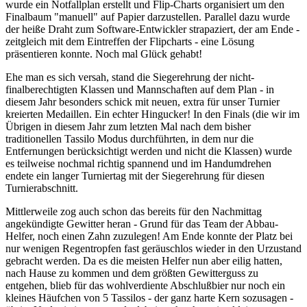
wurde ein Notfallplan erstellt und Flip-Charts organisiert um den
Finalbaum "manuell" auf Papier darzustellen. Parallel dazu wurde
der heiße Draht zum Software-Entwickler strapaziert, der am Ende -
zeitgleich mit dem Eintreffen der Flipcharts - eine Lösung
präsentieren konnte. Noch mal Glück gehabt!
Ehe man es sich versah, stand die Siegerehrung der nicht-
finalberechtigten Klassen und Mannschaften auf dem Plan - in
diesem Jahr besonders schick mit neuen, extra für unser Turnier
kreierten Medaillen. Ein echter Hingucker! In den Finals (die wir im
Übrigen in diesem Jahr zum letzten Mal nach dem bisher
traditionellen Tassilo Modus durchführten, in dem nur die
Entfernungen berücksichtigt werden und nicht die Klassen) wurde
es teilweise nochmal richtig spannend und im Handumdrehen
endete ein langer Turniertag mit der Siegerehrung für diesen
Turnierabschnitt.
Mittlerweile zog auch schon das bereits für den Nachmittag
angekündigte Gewitter heran - Grund für das Team der Abbau-
Helfer, noch einen Zahn zuzulegen! Am Ende konnte der Platz bei
nur wenigen Regentropfen fast geräuschlos wieder in den Urzustand
gebracht werden. Da es die meisten Helfer nun aber eilig hatten,
nach Hause zu kommen und dem größten Gewitterguss zu
entgehen, blieb für das wohlverdiente Abschlußbier nur noch ein
kleines Häufchen von 5 Tassilos - der ganz harte Kern sozusagen -