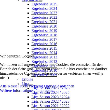
Ergebnisse 2025
Ergebnisse 2024
Ergebnisse 2023
Ergebnisse 2022
Ergebnisse 2021
Ergebnisse 2020
Ergebnisse 2019
Ergebnisse 2018
Ergebnisse 2017
Ergebnisse 2016
Ergebnisse 2015
Ergebnisse 2014
Wir benutzen Cookies
Ergebnisse 2013
Ergebnisse 2012
Wir nutzen auf unserer Website nur Cookies, die essenziell für den
Ergebnisse 2011
Betrieb der Seite sind. Trotzdem können Sie hier entscheiden darüber
Ergebnisse 2010
hinausgehende Cookies zuzulassen oder zu verbieten (man weiß ja
Ergebnisse 2009
nie...)
Erfolge
Liga
Alle Kekse? Kein Problem!
Optionale ablehnen
Liga Saison 2025 / 2026
Weitere Informationen
|
Impressum
Liga Saison 2024 / 2025
Liga Saison 2023 / 2024
Liga Saison 2022 / 2023
Liga Saison 2021 / 2022