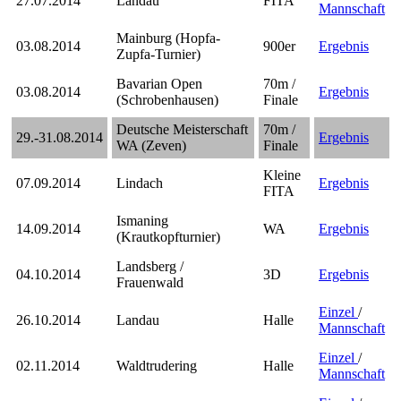
27.07.2014
Landau
FITA
Mannschaft
Mainburg (Hopfa-
03.08.2014
900er
Ergebnis
Zupfa-Turnier)
Bavarian Open
70m /
03.08.2014
Ergebnis
(Schrobenhausen)
Finale
Deutsche Meisterschaft
70m /
29.-31.08.2014
Ergebnis
WA (Zeven)
Finale
Kleine
07.09.2014
Lindach
Ergebnis
FITA
Ismaning
14.09.2014
WA
Ergebnis
(Krautkopfturnier)
Landsberg /
04.10.2014
3D
Ergebnis
Frauenwald
Einzel
/
26.10.2014
Landau
Halle
Mannschaft
Einzel
/
02.11.2014
Waldtrudering
Halle
Mannschaft