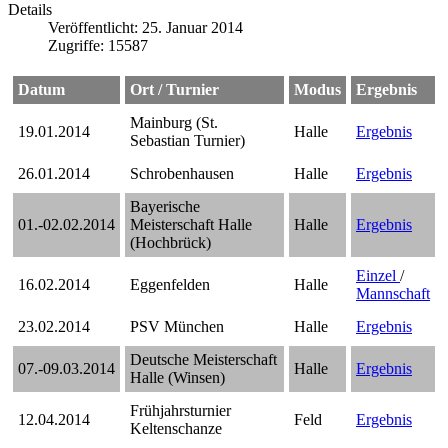
Details
Veröffentlicht: 25. Januar 2014
Zugriffe: 15587
Datum
Ort / Turnier
Modus
Ergebnis
Mainburg (St.
19.01.2014
Halle
Ergebnis
Sebastian Turnier)
26.01.2014
Schrobenhausen
Halle
Ergebnis
Bayerische
01.-02.02.2014
Meisterschaft Halle
Halle
Ergebnis
(Hochbrück)
Einzel
/
16.02.2014
Eggenfelden
Halle
Mannschaft
23.02.2014
PSV München
Halle
Ergebnis
Deutsche Meisterschaft
07.-09.03.2014
Halle
Ergebnis
Halle (Winsen)
Frühjahrsturnier
12.04.2014
Feld
Ergebnis
Keltenschanze