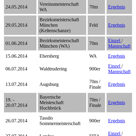
Vereinsmeisterschaft
24.05.2014
70m
Ergebnis
WA
Bezirksmeisterschaft
29.05.2014
München
Feld
Ergebnis
(Keltenschanze)
Bezirksmeisterschaft
Einzel
/
01.06.2014
70m
München (WA)
Mannschaft
15.06.2014
Ebersberg
WA
Ergebnis
Einzel
/
06.07.2014
Waldtrudering
900er
Mannschaft
70m /
13.07.2014
Augsburg
Ergebnis
Finale
Bayerische
19. -
70m /
Meisteschaft
Ergebnis
20.07.2014
Finale
Hochbrück
Tassilo
26.07.2014
900er
Ergebnis
Sommermeisterschaft
Einzel
/