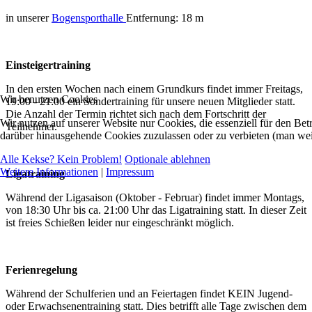
in unserer
Bogensporthalle
Entfernung: 18 m
Einsteigertraining
In den ersten Wochen nach einem Grundkurs findet immer Freitags,
Wir benutzen Cookies
19:00 - 21:00 ein Sondertraining für unsere neuen Mitglieder statt.
Die Anzahl der Termin richtet sich nach dem Fortschritt der
Wir nutzen auf unserer Website nur Cookies, die essenziell für den Bet
Teilnehmer.
darüber hinausgehende Cookies zuzulassen oder zu verbieten (man weiß
Alle Kekse? Kein Problem!
Optionale ablehnen
Weitere Informationen
|
Impressum
Ligatraining
Während der Ligasaison (Oktober - Februar) findet immer Montags,
von 18:30 Uhr bis ca. 21:00 Uhr das Ligatraining statt. In dieser Zeit
ist freies Schießen leider nur eingeschränkt möglich.
Ferienregelung
Während der Schulferien und an Feiertagen findet KEIN Jugend-
oder Erwachsenentraining statt. Dies betrifft alle Tage zwischen dem