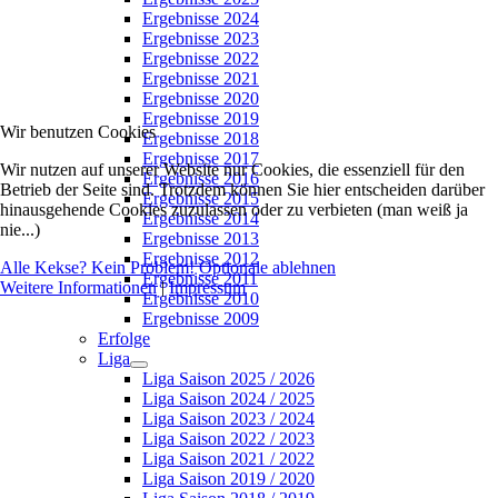
Ergebnisse 2024
Ergebnisse 2023
Ergebnisse 2022
Ergebnisse 2021
Ergebnisse 2020
Ergebnisse 2019
Wir benutzen Cookies
Ergebnisse 2018
Ergebnisse 2017
Wir nutzen auf unserer Website nur Cookies, die essenziell für den
Ergebnisse 2016
Betrieb der Seite sind. Trotzdem können Sie hier entscheiden darüber
Ergebnisse 2015
hinausgehende Cookies zuzulassen oder zu verbieten (man weiß ja
Ergebnisse 2014
nie...)
Ergebnisse 2013
Ergebnisse 2012
Alle Kekse? Kein Problem!
Optionale ablehnen
Ergebnisse 2011
Weitere Informationen
|
Impressum
Ergebnisse 2010
Ergebnisse 2009
Erfolge
Liga
Liga Saison 2025 / 2026
Liga Saison 2024 / 2025
Liga Saison 2023 / 2024
Liga Saison 2022 / 2023
Liga Saison 2021 / 2022
Liga Saison 2019 / 2020