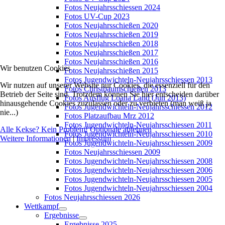
Fotos Neujahrsschiessen 2024
Fotos UV-Cup 2023
Fotos Neujahrsschießen 2020
Fotos Neujahrsschießen 2019
Fotos Neujahrsschießen 2018
Fotos Neujahrsschießen 2017
Fotos Neujahrsschießen 2016
Wir benutzen Cookies
Fotos Neujahrsschießen 2015
Fotos Jugendwichteln-Neujahrsschiessen 2013
Wir nutzen auf unserer Website nur Cookies, die essenziell für den
Fotos Christbaumschießen 2013
Betrieb der Seite sind. Trotzdem können Sie hier entscheiden darüber
Fotos Ausflug Loana Land (Jun 2013)
hinausgehende Cookies zuzulassen oder zu verbieten (man weiß ja
Fotos Jugendwichteln-Neujahrsschiessen 2012
nie...)
Fotos Platzaufbau Mrz 2012
Fotos Jugendwichteln-Neujahrsschiessen 2011
Alle Kekse? Kein Problem!
Optionale ablehnen
Fotos Jugendwichteln-Neujahrsschiessen 2010
Weitere Informationen
|
Impressum
Fotos Jugendwichteln-Neujahrsschiessen 2009
Fotos Neujahrsschiessen 2009
Fotos Jugendwichteln-Neujahrsschiessen 2008
Fotos Jugendwichteln-Neujahrsschiessen 2006
Fotos Jugendwichteln-Neujahrsschiessen 2005
Fotos Jugendwichteln-Neujahrsschiessen 2004
Fotos Neujahrsschiessen 2026
Wettkampf
Ergebnisse
Ergebnisse 2025