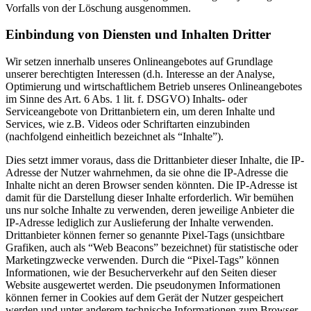
Vorfalls von der Löschung ausgenommen.
Einbindung von Diensten und Inhalten Dritter
Wir setzen innerhalb unseres Onlineangebotes auf Grundlage
unserer berechtigten Interessen (d.h. Interesse an der Analyse,
Optimierung und wirtschaftlichem Betrieb unseres Onlineangebotes
im Sinne des Art. 6 Abs. 1 lit. f. DSGVO) Inhalts- oder
Serviceangebote von Drittanbietern ein, um deren Inhalte und
Services, wie z.B. Videos oder Schriftarten einzubinden
(nachfolgend einheitlich bezeichnet als “Inhalte”).
Dies setzt immer voraus, dass die Drittanbieter dieser Inhalte, die IP-
Adresse der Nutzer wahrnehmen, da sie ohne die IP-Adresse die
Inhalte nicht an deren Browser senden könnten. Die IP-Adresse ist
damit für die Darstellung dieser Inhalte erforderlich. Wir bemühen
uns nur solche Inhalte zu verwenden, deren jeweilige Anbieter die
IP-Adresse lediglich zur Auslieferung der Inhalte verwenden.
Drittanbieter können ferner so genannte Pixel-Tags (unsichtbare
Grafiken, auch als “Web Beacons” bezeichnet) für statistische oder
Marketingzwecke verwenden. Durch die “Pixel-Tags” können
Informationen, wie der Besucherverkehr auf den Seiten dieser
Website ausgewertet werden. Die pseudonymen Informationen
können ferner in Cookies auf dem Gerät der Nutzer gespeichert
werden und unter anderem technische Informationen zum Browser