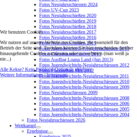
Fotos Neujahrsschiessen 2024
Fotos UV-Cup 2023
Fotos Neujahrsschießen 2020
Fotos Neujahrsschießen 2019
Fotos Neujahrsschießen 2018
Wir benutzen Cookies
Fotos Neujahrsschießen 2017
Fotos Neujahrsschießen 2016
Wir nutzen auf unserer Website nur Cookies, die essenziell für den
Fotos Neujahrsschießen 2015
Betrieb der Seite sind. Trotzdem können Sie hier entscheiden darüber
Fotos Jugendwichteln-Neujahrsschiessen 2013
hinausgehende Cookies zuzulassen oder zu verbieten (man weiß ja
Fotos Christbaumschießen 2013
nie...)
Fotos Ausflug Loana Land (Jun 2013)
Fotos Jugendwichteln-Neujahrsschiessen 2012
Alle Kekse? Kein Problem!
Optionale ablehnen
Fotos Platzaufbau Mrz 2012
Weitere Informationen
|
Impressum
Fotos Jugendwichteln-Neujahrsschiessen 2011
Fotos Jugendwichteln-Neujahrsschiessen 2010
Fotos Jugendwichteln-Neujahrsschiessen 2009
Fotos Neujahrsschiessen 2009
Fotos Jugendwichteln-Neujahrsschiessen 2008
Fotos Jugendwichteln-Neujahrsschiessen 2006
Fotos Jugendwichteln-Neujahrsschiessen 2005
Fotos Jugendwichteln-Neujahrsschiessen 2004
Fotos Neujahrsschiessen 2026
Wettkampf
Ergebnisse
Ergebnisse 2025