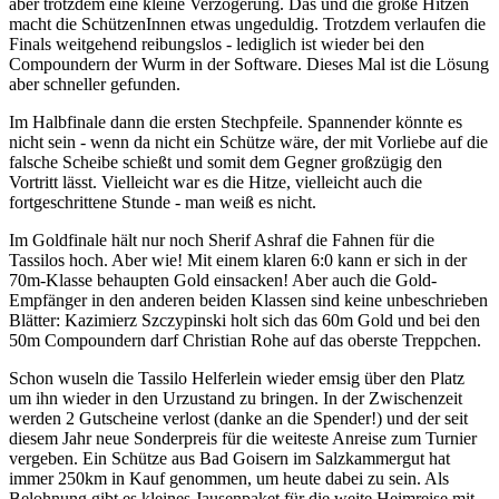
aber trotzdem eine kleine Verzögerung. Das und die große Hitzen
macht die SchützenInnen etwas ungeduldig. Trotzdem verlaufen die
Finals weitgehend reibungslos - lediglich ist wieder bei den
Compoundern der Wurm in der Software. Dieses Mal ist die Lösung
aber schneller gefunden.
Im Halbfinale dann die ersten Stechpfeile. Spannender könnte es
nicht sein - wenn da nicht ein Schütze wäre, der mit Vorliebe auf die
falsche Scheibe schießt und somit dem Gegner großzügig den
Vortritt lässt. Vielleicht war es die Hitze, vielleicht auch die
fortgeschrittene Stunde - man weiß es nicht.
Im Goldfinale hält nur noch Sherif Ashraf die Fahnen für die
Tassilos hoch. Aber wie! Mit einem klaren 6:0 kann er sich in der
70m-Klasse behaupten Gold einsacken! Aber auch die Gold-
Empfänger in den anderen beiden Klassen sind keine unbeschrieben
Blätter: Kazimierz Szczypinski holt sich das 60m Gold und bei den
50m Compoundern darf Christian Rohe auf das oberste Treppchen.
Schon wuseln die Tassilo Helferlein wieder emsig über den Platz
um ihn wieder in den Urzustand zu bringen. In der Zwischenzeit
werden 2 Gutscheine verlost (danke an die Spender!) und der seit
diesem Jahr neue Sonderpreis für die weiteste Anreise zum Turnier
vergeben. Ein Schütze aus Bad Goisern im Salzkammergut hat
immer 250km in Kauf genommen, um heute dabei zu sein. Als
Belohnung gibt es kleines Jausenpaket für die weite Heimreise mit