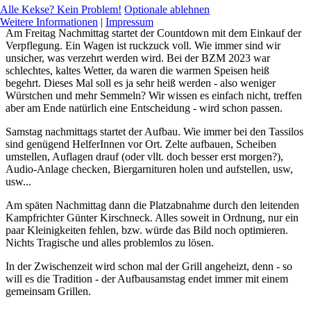
Alle Kekse? Kein Problem!
Optionale ablehnen
Weitere Informationen
|
Impressum
Am Freitag Nachmittag startet der Countdown mit dem Einkauf der
Verpflegung. Ein Wagen ist ruckzuck voll. Wie immer sind wir
unsicher, was verzehrt werden wird. Bei der BZM 2023 war
schlechtes, kaltes Wetter, da waren die warmen Speisen heiß
begehrt. Dieses Mal soll es ja sehr heiß werden - also weniger
Würstchen und mehr Semmeln? Wir wissen es einfach nicht, treffen
aber am Ende natürlich eine Entscheidung - wird schon passen.
Samstag nachmittags startet der Aufbau. Wie immer bei den Tassilos
sind genügend HelferInnen vor Ort. Zelte aufbauen, Scheiben
umstellen, Auflagen drauf (oder vllt. doch besser erst morgen?),
Audio-Anlage checken, Biergarnituren holen und aufstellen, usw,
usw...
Am späten Nachmittag dann die Platzabnahme durch den leitenden
Kampfrichter Günter Kirschneck. Alles soweit in Ordnung, nur ein
paar Kleinigkeiten fehlen, bzw. würde das Bild noch optimieren.
Nichts Tragische und alles problemlos zu lösen.
In der Zwischenzeit wird schon mal der Grill angeheizt, denn - so
will es die Tradition - der Aufbausamstag endet immer mit einem
gemeinsam Grillen.