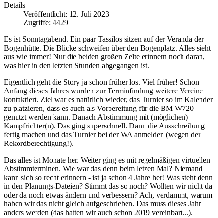
Details
Veröffentlicht: 12. Juli 2023
Zugriffe: 4429
Es ist Sonntagabend. Ein paar Tassilos sitzen auf der Veranda der
Bogenhütte. Die Blicke schweifen über den Bogenplatz. Alles sieht
aus wie immer! Nur die beiden großen Zelte erinnern noch daran,
was hier in den letzten Stunden abgegangen ist.
Eigentlich geht die Story ja schon früher los. Viel früher! Schon
Anfang dieses Jahres wurden zur Terminfindung weitere Vereine
kontaktiert. Ziel war es natürlich wieder, das Turnier so im Kalender
zu platzieren, dass es auch als Vorbereitung für die BM W720
genutzt werden kann. Danach Abstimmung mit (möglichen)
Kampfrichter(n). Das ging superschnell. Dann die Ausschreibung
fertig machen und das Turnier bei der WA anmelden (wegen der
Rekordberechtigung!).
Das alles ist Monate her. Weiter ging es mit regelmäßigen virtuellen
Abstimmterminen. Wie war das denn beim letzen Mal? Niemand
kann sich so recht erinnern - ist ja schon 4 Jahre her! Was steht denn
in den Planungs-Dateien? Stimmt das so noch? Wollten wir nicht da
oder da noch etwas ändern und verbessern? Ach, verdammt, warum
haben wir das nicht gleich aufgeschrieben. Das muss dieses Jahr
anders werden (das hatten wir auch schon 2019 vereinbart...).