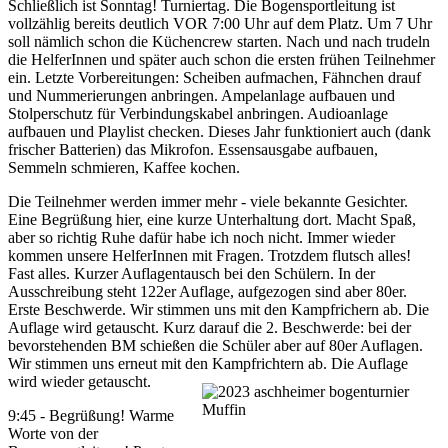
Schließlich ist Sonntag! Turniertag. Die Bogensportleitung ist
vollzählig bereits deutlich VOR 7:00 Uhr auf dem Platz. Um 7 Uhr
soll nämlich schon die Küchencrew starten. Nach und nach trudeln
die HelferInnen und später auch schon die ersten frühen Teilnehmer
ein. Letzte Vorbereitungen: Scheiben aufmachen, Fähnchen drauf
und Nummerierungen anbringen. Ampelanlage aufbauen und
Stolperschutz für Verbindungskabel anbringen. Audioanlage
aufbauen und Playlist checken. Dieses Jahr funktioniert auch (dank
frischer Batterien) das Mikrofon. Essensausgabe aufbauen,
Semmeln schmieren, Kaffee kochen.
Die Teilnehmer werden immer mehr - viele bekannte Gesichter.
Eine Begrüßung hier, eine kurze Unterhaltung dort. Macht Spaß,
aber so richtig Ruhe dafür habe ich noch nicht. Immer wieder
kommen unsere HelferInnen mit Fragen. Trotzdem flutsch alles!
Fast alles. Kurzer Auflagentausch bei den Schülern. In der
Ausschreibung steht 122er Auflage, aufgezogen sind aber 80er.
Erste Beschwerde. Wir stimmen uns mit den Kampfrichern ab. Die
Auflage wird getauscht. Kurz darauf die 2. Beschwerde: bei der
bevorstehenden BM schießen die Schüler aber auf 80er Auflagen.
Wir stimmen uns erneut mit den Kampfrichtern ab. Die Auflage
wird wieder getauscht.
9:45 - Begrüßung! Warme
Worte von der