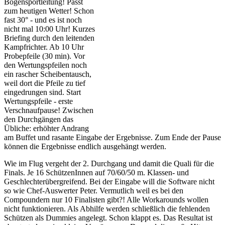
Bogensportleitung! Passt
zum heutigen Wetter! Schon
fast 30° - und es ist noch
nicht mal 10:00 Uhr! Kurzes
Briefing durch den leitenden
Kampfrichter. Ab 10 Uhr
Probepfeile (30 min). Vor
den Wertungspfeilen noch
ein rascher Scheibentausch,
weil dort die Pfeile zu tief
eingedrungen sind. Start
Wertungspfeile - erste
Verschnaufpause! Zwischen
den Durchgängen das
Übliche: erhöhter Andrang
am Buffet und rasante Eingabe der Ergebnisse. Zum Ende der Pause
können die Ergebnisse endlich ausgehängt werden.
Wie im Flug vergeht der 2. Durchgang und damit die Quali für die
Finals. Je 16 SchützenInnen auf 70/60/50 m. Klassen- und
Geschlechterübergreifend. Bei der Eingabe will die Software nicht
so wie Chef-Auswerter Peter. Vermutlich weil es bei den
Compoundern nur 10 Finalisten gibt?! Alle Workarounds wollen
nicht funktionieren. Als Abhilfe werden schließlich die fehlenden
Schützen als Dummies angelegt. Schon klappt es. Das Resultat ist