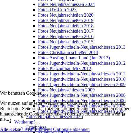
Fotos Neujahrsschiessen 2024
Fotos UV-Cup 2023
Fotos Neujahrsschießen 2020
Fotos Neujahrsschießen 2019
Fotos Neujahrsschießen 2018
Fotos Neujahrsschießen 2017
Fotos Neujahrsschießen 2016
Fotos Neujahrsschießen 2015
Fotos Jugendwichteln-Neujahrsschiessen 2013
Fotos Christbaumschießen 2013
Fotos Ausflug Loana Land (Jun 2013)
Fotos Jugendwichteln-Neujahrsschiessen 2012
Fotos Platzaufbau Mrz 2012
Fotos Jugendwichteln-Neujahrsschiessen 2011
Fotos Jugendwichteln-Neujahrsschiessen 2010
Fotos Jugendwichteln-Neujahrsschiessen 2009
Fotos Neujahrsschiessen 2009
Wir benutzen Cookies
Fotos Jugendwichteln-Neujahrsschiessen 2008
Fotos Jugendwichteln-Neujahrsschiessen 2006
Wir nutzen auf unserer Website nur Cookies, die essenziell für den
Fotos Jugendwichteln-Neujahrsschiessen 2005
Betrieb der Seite sind. Trotzdem können Sie hier entscheiden darüber
Fotos Jugendwichteln-Neujahrsschiessen 2004
hinausgehende Cookies zuzulassen oder zu verbieten (man weiß ja
Fotos Neujahrsschiessen 2026
nie...)
Wettkampf
Ergebnisse
Alle Kekse? Kein Problem!
Optionale ablehnen
Ergebnisse 2025