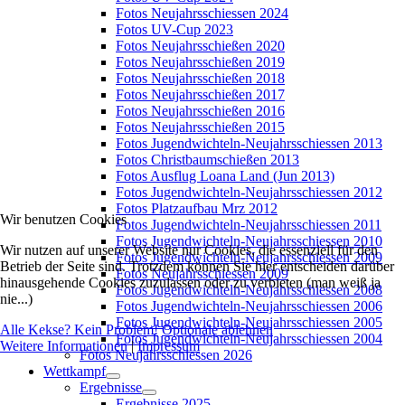
Fotos Neujahrsschiessen 2024
Fotos UV-Cup 2023
Fotos Neujahrsschießen 2020
Fotos Neujahrsschießen 2019
Fotos Neujahrsschießen 2018
Fotos Neujahrsschießen 2017
Fotos Neujahrsschießen 2016
Fotos Neujahrsschießen 2015
Fotos Jugendwichteln-Neujahrsschiessen 2013
Fotos Christbaumschießen 2013
Fotos Ausflug Loana Land (Jun 2013)
Fotos Jugendwichteln-Neujahrsschiessen 2012
Fotos Platzaufbau Mrz 2012
Wir benutzen Cookies
Fotos Jugendwichteln-Neujahrsschiessen 2011
Fotos Jugendwichteln-Neujahrsschiessen 2010
Wir nutzen auf unserer Website nur Cookies, die essenziell für den
Fotos Jugendwichteln-Neujahrsschiessen 2009
Betrieb der Seite sind. Trotzdem können Sie hier entscheiden darüber
Fotos Neujahrsschiessen 2009
hinausgehende Cookies zuzulassen oder zu verbieten (man weiß ja
Fotos Jugendwichteln-Neujahrsschiessen 2008
nie...)
Fotos Jugendwichteln-Neujahrsschiessen 2006
Fotos Jugendwichteln-Neujahrsschiessen 2005
Alle Kekse? Kein Problem!
Optionale ablehnen
Fotos Jugendwichteln-Neujahrsschiessen 2004
Weitere Informationen
|
Impressum
Fotos Neujahrsschiessen 2026
Wettkampf
Ergebnisse
Ergebnisse 2025